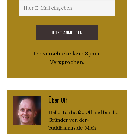
Ich verschicke kein Spam.
Versprochen.
Über
Ulf
Hallo. Ich heiße Ulf und bin der
Gründer von der-
buddhismus.de. Mich