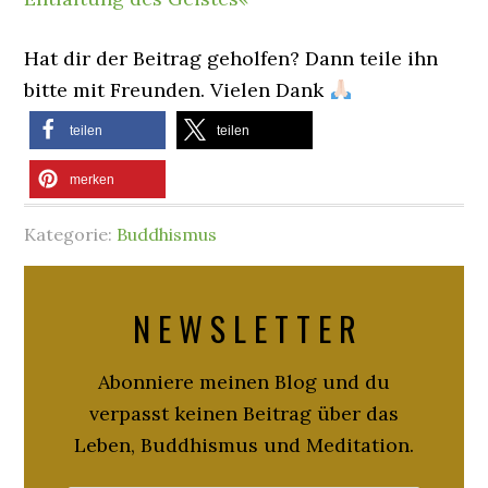
Hat dir der Beitrag geholfen? Dann teile ihn
bitte mit Freunden. Vielen Dank
teilen
teilen
merken
Kategorie:
Buddhismus
N E W S L E T T E R
Abonniere meinen Blog und du
verpasst keinen Beitrag über das
Leben, Buddhismus und Meditation.