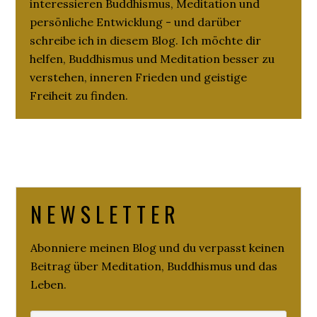
interessieren Buddhismus, Meditation und
persönliche Entwicklung - und darüber
schreibe ich in diesem Blog. Ich möchte dir
helfen, Buddhismus und Meditation besser zu
verstehen, inneren Frieden und geistige
Freiheit zu finden.
N E W S L E T T E R
Abonniere meinen Blog und du verpasst keinen
Beitrag über Meditation, Buddhismus und das
Leben.