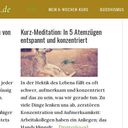
HOME
MEIN 6-WOCHEN-KURS
BUDDHISMUS
h von
Kurz-Meditation: In 5 Atemzügen
entspannt und konzentriert
 jeder
In der Hektik des Lebens fällt es oft
lüssig
schwer, aufmerksam und konzentriert
n.
auf das zu sein, was wir gerade tun. Zu
viele Dinge lenken uns ab, zerstören
uhiger
Konzentration und Aufmerksamkeit:
stets
Arbeitskollegen haben ein Anliegen; das
Handy klingelt; …
[Weiterlesen]