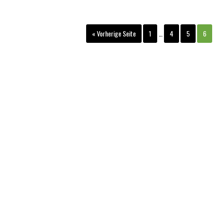
« Vorherige Seite
1
…
4
5
6