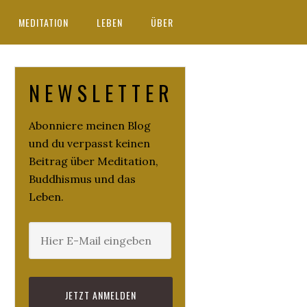
MEDITATION
LEBEN
ÜBER
N E W S L E T T E R
Abonniere meinen Blog
und du verpasst keinen
Beitrag über Meditation,
Buddhismus und das
Leben.