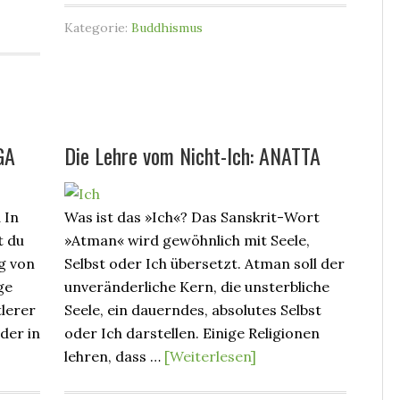
Kategorie:
Buddhismus
GA
Die Lehre vom Nicht-Ich: ANATTA
 In
Was ist das »Ich«? Das Sanskrit-Wort
t du
»Atman« wird gewöhnlich mit Seele,
g von
Selbst oder Ich übersetzt. Atman soll der
ge
unveränderliche Kern, die unsterbliche
tlerer
Seele, ein dauerndes, absolutes Selbst
der in
oder Ich darstellen. Einige Religionen
lehren, dass …
[Weiterlesen]