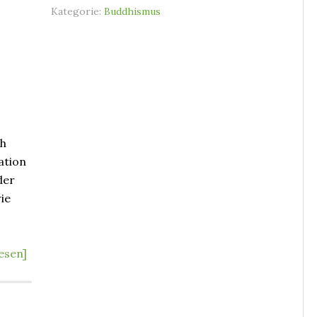
Kategorie:
Buddhismus
ch
ation
der
ie
esen]