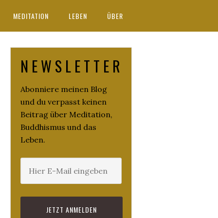
MEDITATION
LEBEN
ÜBER
N E W S L E T T E R
Abonniere meinen Blog
und du verpasst keinen
Beitrag über Meditation,
Buddhismus und das
Leben.