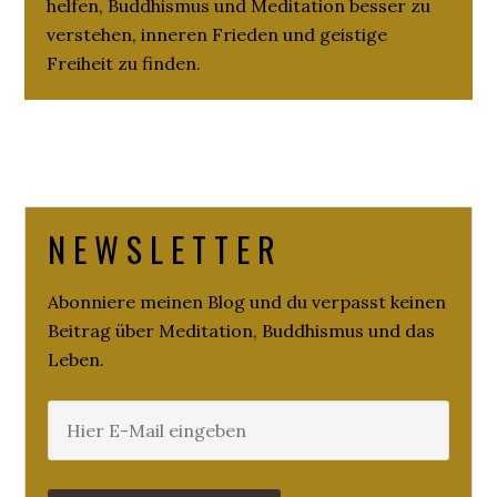
helfen, Buddhismus und Meditation besser zu
verstehen, inneren Frieden und geistige
Freiheit zu finden.
N E W S L E T T E R
Abonniere meinen Blog und du verpasst keinen
Beitrag über Meditation, Buddhismus und das
Leben.